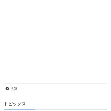
メニュー
産業商工会館とは
運営団体
施設案内
アクセス
お問合せ
定款
決算
トピックス